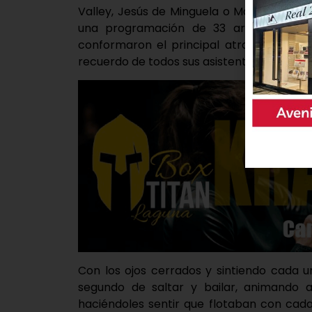
Valley, Jesús de Minguela o Martha Dizz
una programación de 33 artistas donde
conformaron el principal atractivo de e
recuerdo de todos sus asistentes.
Con los ojos cerrados y sintiendo cada u
segundo de saltar y bailar, animando 
haciéndoles sentir que flotaban con cad