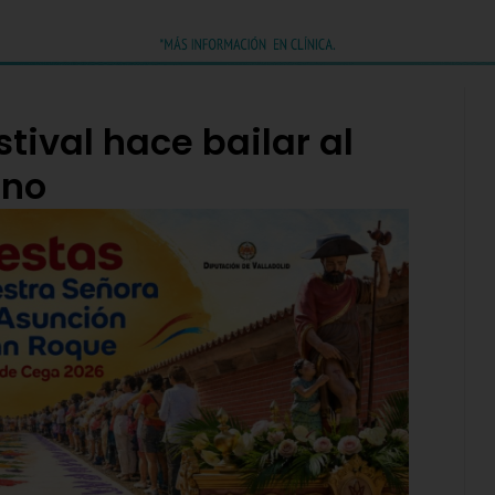
tival hace bailar al
hno