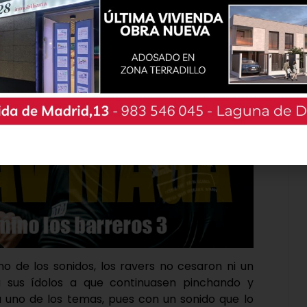
ys se coronaron como los cabezas de cartel de
 también tuvieron presencia djs locales, y
ste festival que se ha quedado grabado en el
no de los sonidos, los ravers no cesaron ni un
a sus ídolos a que continuasen pinchando y
a uno de los temas, pues con un sonido que lo