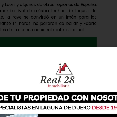
a y León, y algunos de otras regiones de España,
imer festival de música techno de Laguna de
e, la rave se convirtió en un imán para los
ante 14 horas, no pararon de bailar y «darlo
es de la escena nacional e internacional.
 repartieron en dos salas y un open air donde el
ouse comenzaron a sonar desde las cuatro de la
Skrypton, Pepo, Du’Art, K-Style, Saúl Antolín,