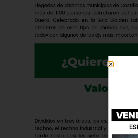
Llegados de distintos municipios de Castill
más de 1100 personas disfrutaron del pr
Duero. Celebrado en la Sala Golden Lak
amantes de este tipo de música que, dur
todo» con algunos de los djs más important
Divididos en tres áreas, los escenarios se
techno, el techno industrial y el tech h
tarde hasta casi las siete de la mañana. 