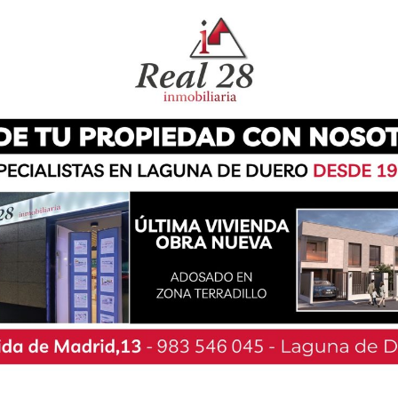
 Organizado por Laguna al Día y Las Chicas, en
na de Duero y la Casa de las Artes, el evento
 a las 20:00 horas en el auditorio del propio
ulo cuya recaudación íntegra irá destinada de
ue destacar que sí se venderán, pero solamente
una hora antes del espectáculo, algunas entradas
, este evento solidario contará con artistas de
 indiferente a los asistentes. De este modo, se
po Dos de Picas, Hermanos Macana, Cía Arvine
nza Oriental y alumnos de Cajón Flamenco de la