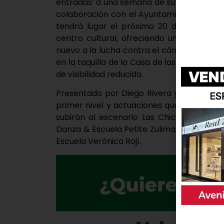
entradas’ a una semana de su celebración.
colaboración con el Ayuntamiento de Lagu
tendrá lugar el próximo 20 de diciembre
centro cultural, ofreciendo un espectác
nuevo a la lucha contra el cáncer. Hay q
en la taquilla de la Casa de las Artes, y 
de visibilidad reducida.
Presentado por Diego Rivera y Lidia Veiga
primer nivel y actuaciones que no dejarán
subirán al escenario Las Chicas, el gru
Danza & Escuela Petite Zulima, Sayuri Da
Escuela Verónica Rojí.