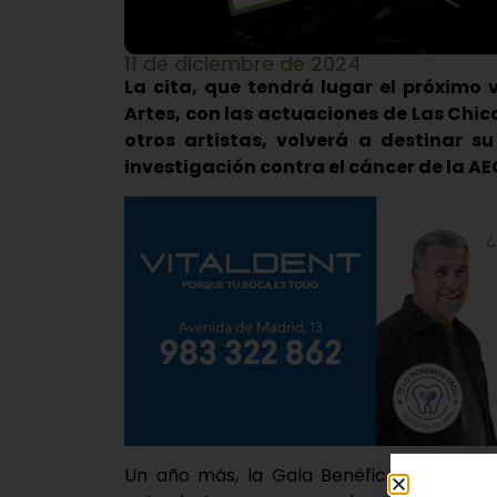
11 de diciembre de 2024
La cita, que tendrá lugar el próximo 
Artes, con las actuaciones de Las Chi
otros artistas, volverá a destinar s
investigación contra el cáncer de la A
Un año más, la Gala Benéfica ‘El Arte de