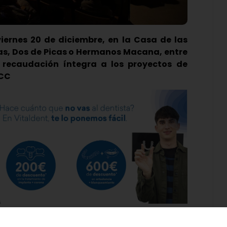
viernes 20 de diciembre, en la Casa de las
cas, Dos de Picas o Hermanos Macana, entre
u recaudación íntegra a los proyectos de
ECC
 Luchar’ ha vuelto a colgar el cartel de ‘Sin