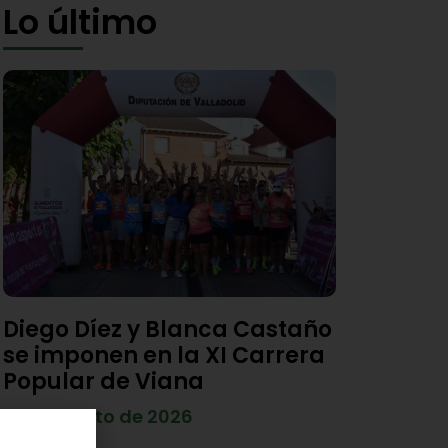
Lo último
Diego Díez y Blanca Castaño
se imponen en la XI Carrera
Popular de Viana
4 de agosto de 2026