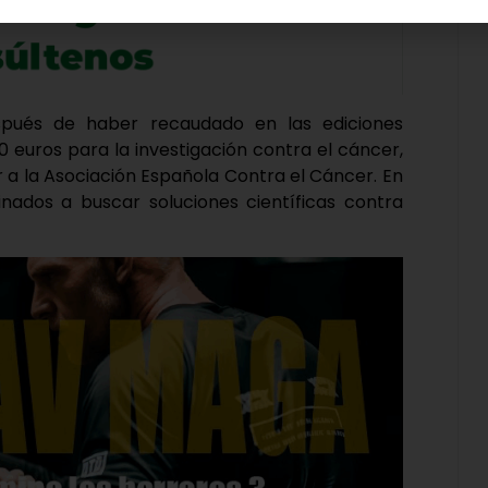
espués de haber recaudado en las ediciones
 euros para la investigación contra el cáncer,
 a la Asociación Española Contra el Cáncer. En
inados a buscar soluciones científicas contra