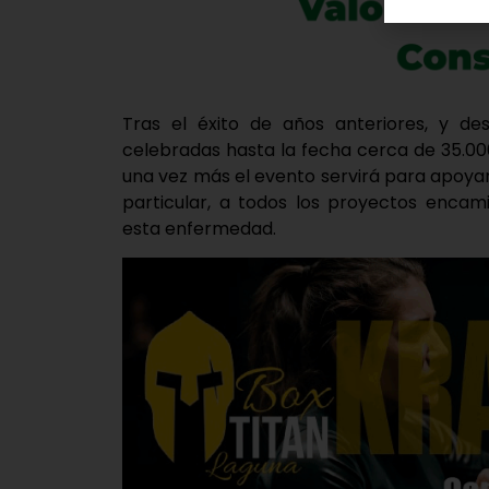
Tras el éxito de años anteriores, y d
celebradas hasta la fecha cerca de 35.000
una vez más el evento servirá para apoyar
particular, a todos los proyectos encam
esta enfermedad.