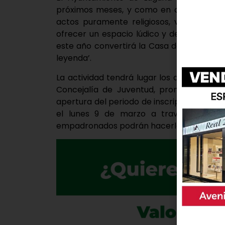
próximos meses, y como en años anterio
actos puramente religiosos, volverá a a
ofrecer un espacio lúdico y de entretenim
este año convertirá la Casa de las Artes 
leyenda’.
La actividad tendrá lugar los días 30 y 31 
Concejalía de Juventud, promotora de l
apertura del periodo de inscripción par
el lunes 9 de marzo a través de la w
empadronados podrán hacerlo a partir del