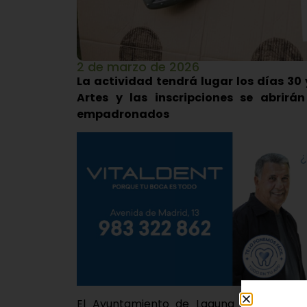
2 de marzo de 2026
La actividad tendrá lugar los días 30 y
Artes y las inscripciones se abrir
empadronados
El Ayuntamiento de Laguna ya tiene pr