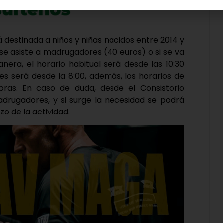
á destinada a niños y niñas nacidos entre 2014 y
 se asiste a madrugadores (40 euros) o si se va
nera, el horario habitual será desde las 10:30
s será desde la 8:00, además, los horarios de
horas. En caso de duda, desde el Consistorio
adrugadores, y si surge la necesidad se podrá
o de la actividad.