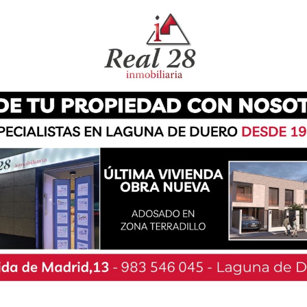
res, durante la Semana Santa, además de los
coger la Colonia Urbana; una cita que busca
iento a los niños y niñas de la localidad y que
en un lugar mágico bajo el lema ‘Un castillo de
de marzo y 1 de abril, en este sentido, desde la
a actividad, ya se ha anunciado la fecha de
a empadronados, que podrán matricularse desde
eb del Ayuntamiento, mientras que los no
 día 18 de marzo.