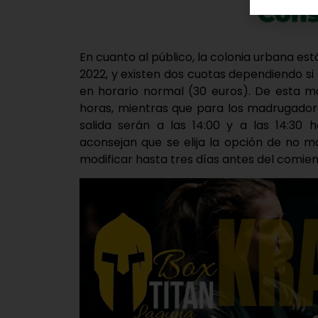
En cuanto al público, la colonia urbana est
2022, y existen dos cuotas dependiendo si
en horario normal (30 euros). De esta ma
horas, mientras que para los madrugadore
salida serán a las 14:00 y a las 14:30 
aconsejan que se elija la opción de no m
modificar hasta tres días antes del comienz