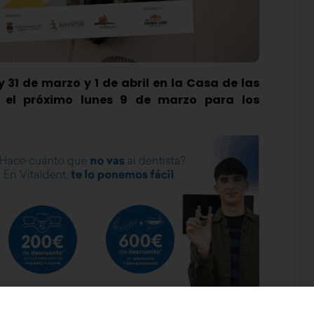
 31 de marzo y 1 de abril en la Casa de las
án el próximo lunes 9 de marzo para los
eparada la agenda de actividades para los