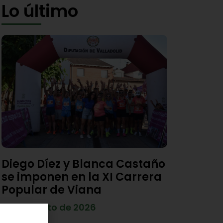
Lo último
Diego Díez y Blanca Castaño
se imponen en la XI Carrera
Popular de Viana
4 de agosto de 2026