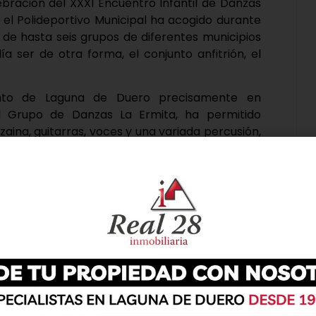
elebración del XXXI Encuentro Infantil de Danzas
, el Polideportivo Municipal ha acogido durante
 de hasta seis grupos de diferentes municipios
ía ser de otra forma, el conjunto anfitrión, el
ento de Laguna de Duero precisamente en
al Grupo de Danzas La Ermita, ha permitido
lzaina, guitarras, voces y una variada percusión,
omo de los grupos Vacceos de Cigales, Castiella
nedo de Esgueva, Castellares de Zaratán, La
ntemayor de Pililla.