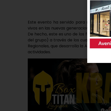
Este evento ha servido para mostrar a la
vivos en las nuevas generaciones y prese
De hecho, este es uno de los festivales qu
del grupo) a través de los cuales se artic
Regionales, que desarrolla la Asociación 
actividades.