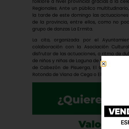
folklore a nivel provincial gracias a la c
Regionales. Ante un público multitudinario
la tarde de este domingo las actuaciones
de la provincia, entre ellos, como no pod
grupo de danzas La Ermita.
La cita, organizada por el Ayuntami
colaboración con la Asociación Cultur
disfrutar de las actuaciones, a ritmo de du
de niños y niñas de Laguna de Duero, así c
de Cabezón de Pisuerga, El Guindo de Re
Rotonda de Viana de Cega o El Arado, de Mo