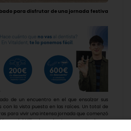
bado para disfrutar de una jornada festiva
bado de un encuentro en el que ensalzar sus
con la vista puesta en las raíces. Un total de
ras para vivir una intensa jornada que comenzó
 Virgen del Villar, la cual estuvo amenizada por
ta.