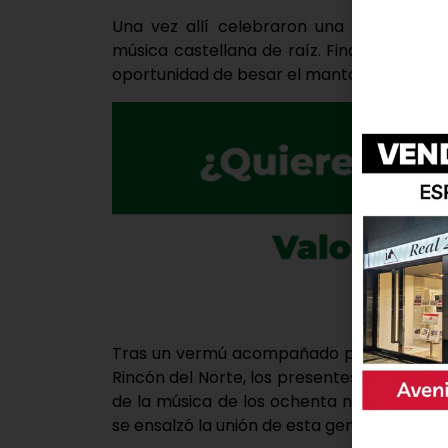
Una vez allí celebraron una eucaristía 
música castellana de raíz. Finalizado el e
oportunidad de besar el manto de la Virgen 
Tras un vermú acompañado por la música,
Rincón del Norte, los presentes se dirigier
de la música de los ochenta noventa y dos
se ensalzó la unión de esta generación a lo