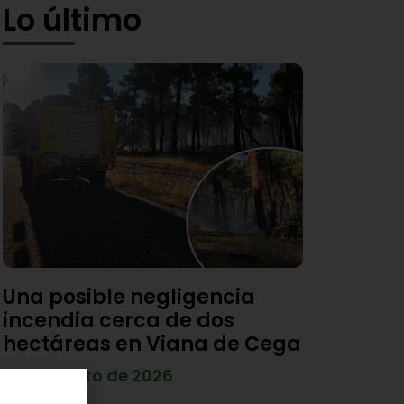
Lo último
Una posible negligencia
incendia cerca de dos
hectáreas en Viana de Cega
7 de agosto de 2026