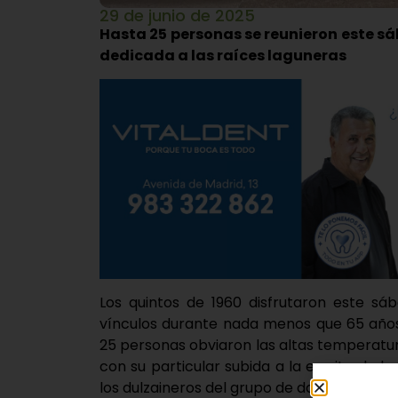
29 de junio de 2025
Hasta 25 personas se reunieron este sá
dedicada a las raíces laguneras
Los quintos de 1960 disfrutaron este sá
vínculos durante nada menos que 65 años 
25 personas obviaron las altas temperatu
con su particular subida a la ermita de la
los dulzaineros del grupo de danzas La Ermi