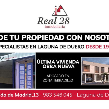
especial que estuvo amenizada por la propia
ncuentro religioso los quintos tuvieron, además,
y llevar a cabo la foto grupal de la jornada.
 y una comida celebrada en el restaurante El
on a la peña El Fregao, donde pudieron disfrutar
 mil del dj Iker Castro, cerrando un día donde
 largo de los años.