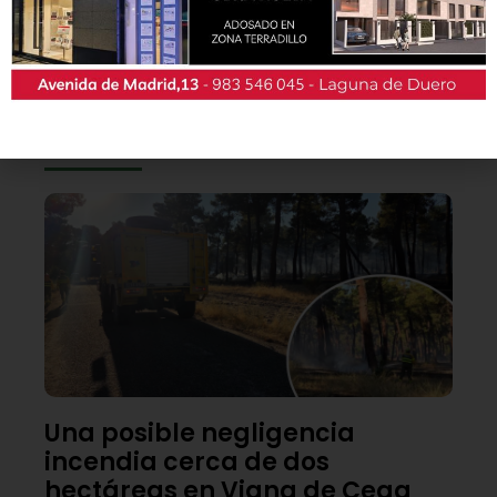
También podrás conseguir la revista en papel
de forma
gratuita
en todos los negocios
patrocinadores y en la Casa de las Artes.
Lo último
Una posible negligencia
incendia cerca de dos
hectáreas en Viana de Cega