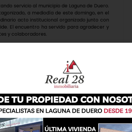
tando servicio al municipio de Laguna de Duero.
otagonizado, a mediodía de este domingo, en el
udinario acto institucional organizado junto con
ide. El encuentro ha servido para agradecer y
ntes y colaboradores.
cir el evento, repasando la trayectoria de la
Con una andadura en la que han pasado por sus
neraciones distintas y más de 15.000 servicios
 urgencia realizadas, la presentadora puso de
el municipio.