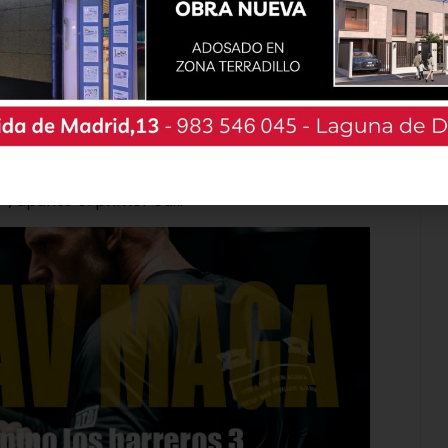
n discurso en el que subrayó la tarea de unos
an servido de manera desinteresada a todos,
cuyo trabajo encomiable no siempre ha sido
do de prestarles apoyo material y logístico,
estar más agradecido. Les da igual el día y la
, apuntó el primer edil.