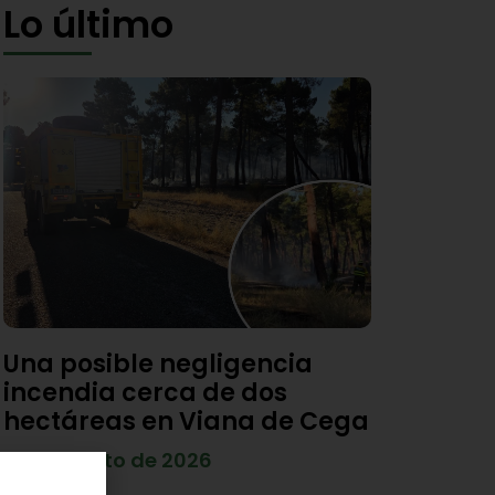
Lo último
Una posible negligencia
incendia cerca de dos
hectáreas en Viana de Cega
7 de agosto de 2026