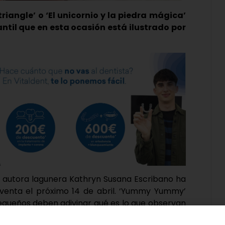
triangle’ o ‘El unicornio y la piedra mágica’
til que en esta ocasión está ilustrado por
la autora lagunera Kathryn Susana Escribano ha
a venta el próximo 14 de abril. ‘Yummy Yummy’
equeños deben adivinar qué es lo que observan