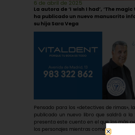
6 de abril de 2025
La autora de ‘I wish I had’, ‘The magic 
ha publicado un nuevo manuscrito infan
su hija Sara Vega
Pensado para los «detectives de rimas», 
publicado un nuevo libro que saldrá a l
presenta este cuento en el que los más p
los personajes mientras comen.