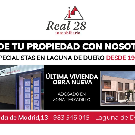
 para Escribano, pues las imágenes con las que
ra Vega, nutricionista que a través de su cuenta
 aspectos de la alimentación saludable y de los
a técnica, ha realizado las ilustraciones del
mo ‘I wish I had’, ‘The magic triangle’ o ‘El
 libros de estudio en inglés, Kathryn Susana
sus estanterías y, el 9 de mayo, realizará una