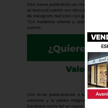
Esta nueva publicación es «muy especial»
se ilustra el cuento son obra de su hija Sa
de Instagram, Nutrición con gusto, explica
TCA mediante viñetas y, usando esta mism
cuento.
Con otras publicaciones a su espalda co
unicornio y la piedra mágica’, así como
Escribano suma así un nuevo manuscrito a 