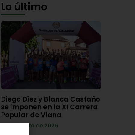
Lo último
Diego Díez y Blanca Castaño
se imponen en la XI Carrera
Popular de Viana
4 de agosto de 2026