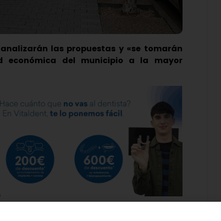
 analizarán las propuestas y «se tomarán
ad económica del municipio a la mayor
que está causando la crisis del coronavirus en