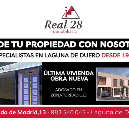
sociación de industria, comercio y servicios del
e de peticiones al Ayuntamiento para buscar
edidas «urgentes y extraordinarias», los
iscales y de apoyo al sector «para paliar los
omos que se han visto obligados a suspender su
e sus ingresos». Todo ello, con el objetivo de
l tejido comercial de cercanía.
de exenciones tributarias, como por ejemplo «la
, en el presente año, a las empresas que tienen
 obligadas a cerrar». En esta línea también
ndadores de locales a las empresas que hayan
n del impuesto de vehículos de tipo industrial
 tasas de basuras y suministro de agua, así
ablecimientos hosteleros.