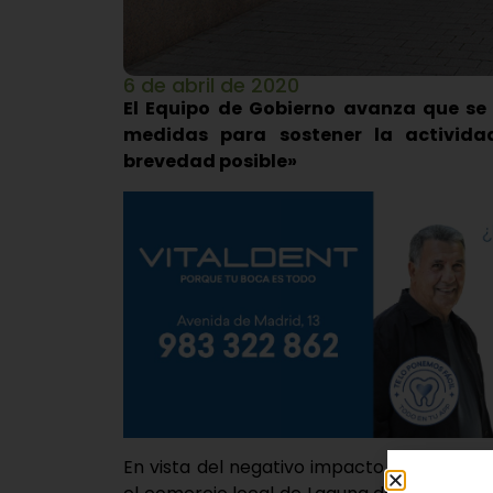
6 de abril de 2020
El Equipo de Gobierno avanza que se
medidas para sostener la activid
brevedad posible»
En vista del negativo impacto económico 