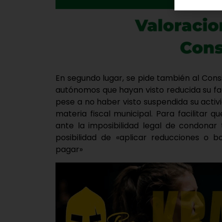
En segundo lugar, se pide también al Consi
autónomos que hayan visto reducida su fac
pese a no haber visto suspendida su acti
materia fiscal municipal. Para facilitar 
ante la imposibilidad legal de condonar
posibilidad de «aplicar reducciones o b
pagar»