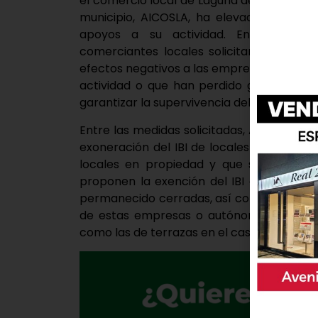
el comercio local de Laguna de Duero, la a
municipio, AICOSLA, ha elevado una seri
apoyos a su actividad. Entre estas m
comerciantes locales solicitan medidas f
efectos negativos a las empresas y autón
actividad o que han perdido gran parte d
garantizar la supervivencia del empleo y e
Entre las medidas solicitadas, AICOSLA pi
exoneración del IBI de locales y oficinas
locales en propiedad y que se han visto
proponen la exención del IBI a los arre
permanecido cerradas, así como la exenció
de estas empresas o autónomos, o de las
como las de terrazas en el caso de los est