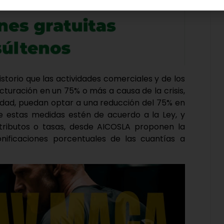
storio que las actividades comerciales y de los
turación en un 75% o más a causa de la crisis,
vidad, puedan optar a una reducción del 75% en
que estas medidas estén de acuerdo a la Ley, y
 tributos o tasas, desde AICOSLA proponen la
onificaciones porcentuales de las cuantías a