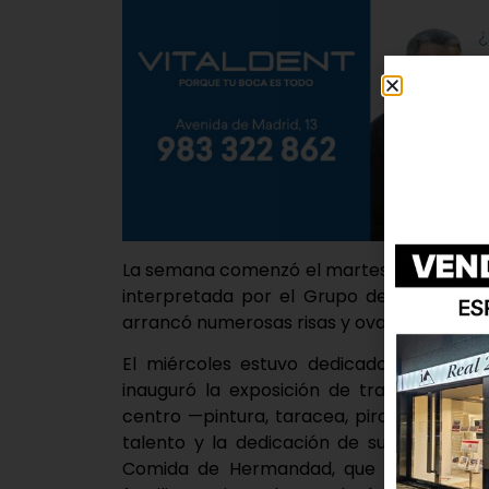
La semana comenzó el martes con la repre
interpretada por el Grupo de Teatro del
arrancó numerosas risas y ovaciones.
El miércoles estuvo dedicado a la creat
inauguró la exposición de trabajos manua
centro —pintura, taracea, pirograbado, c
talento y la dedicación de sus participan
Comida de Hermandad, que reunió a dec