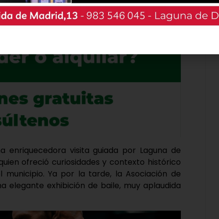
ones de los distintos grupos del centro: coro,
strando el gran nivel artístico de los mayores.
una enriquecedora visita guiada por Laguna de
uien ofreció curiosidades y contexto histórico
 municipio. Ya por la tarde, la Asociación de
na elegante exhibición de baile, muy aplaudida