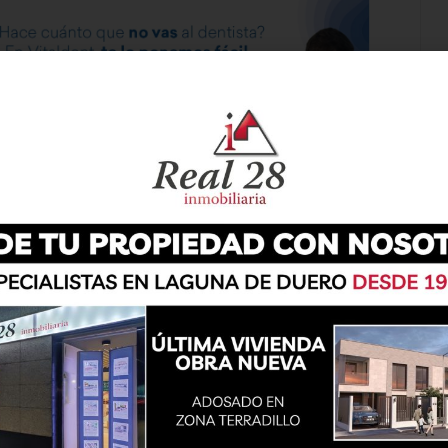
sentación teatral de la obra “Ganas de Reñir”,
 propio centro, que llenó el salón de actos y
ividad y a la unión. Desde las 11:45 horas se
les elaborados por los distintos talleres del
ostura y otros—, una muestra que evidenció el
tes. Posteriormente, tuvo lugar la tradicional
enas de usuarios en un ambiente festivo y