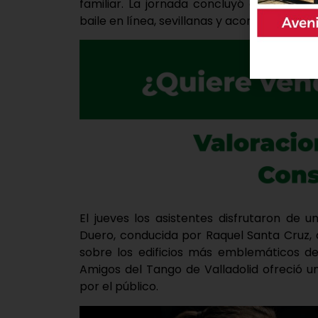
familiar. La jornada concluyó con actuaci
baile en línea, sevillanas y acordeón, demo
El jueves los asistentes disfrutaron de 
Duero, conducida por Raquel Santa Cruz, q
sobre los edificios más emblemáticos del
Amigos del Tango de Valladolid ofreció u
por el público.