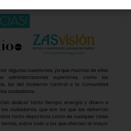
nar algunas cuestiones, ya que muchas de ellas
s administraciones superiores, como las
s, las del Gobierno Central o la Comunidad
los ciudadanos.
ían dedicar tanto tiempo, energía y dinero a
 los ciudadanos, que son los que las deberían
entos tanto deportivos como de cualquier clase
os temas, sobre todo a los que afecten al mayor