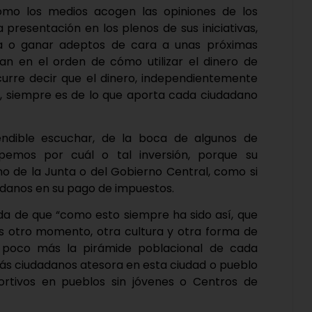
ómo los medios acogen las opiniones de los
 presentación en los plenos de sus iniciativas,
gía o ganar adeptos de cara a unas próximas
tan en el orden de cómo utilizar el dinero de
curre decir que el dinero, independientemente
r, siempre es de lo que aporta cada ciudadano
endible escuchar, de la boca de algunos de
pemos por cuál o tal inversión, porque su
ino de la Junta o del Gobierno Central, como si
adanos en su pago de impuestos.
da de que “como esto siempre ha sido así, que
os otro momento, otra cultura y otra forma de
n poco más la pirámide poblacional de cada
más ciudadanos atesora en esta ciudad o pueblo
ortivos en pueblos sin jóvenes o Centros de