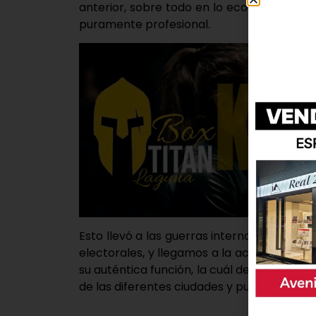
anterior, sobre todo en lo económico, y 
puramente profesional.
Esto llevó a las guerras internas de todos 
electorales, y llegamos a la actualidad, e
su auténtica función, la cuál debería ser l
de las diferentes ciudades y pueblos, en cu