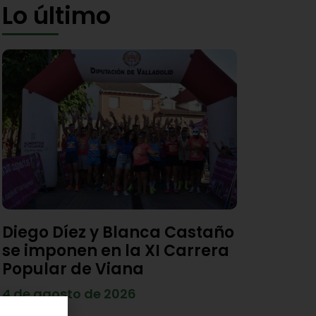
Lo último
Diego Díez y Blanca Castaño
se imponen en la XI Carrera
Popular de Viana
4 de agosto de 2026