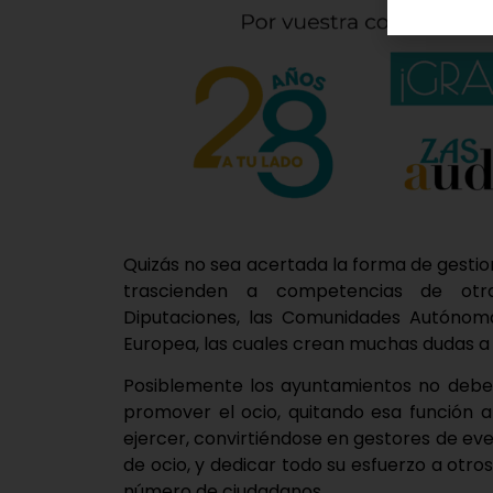
Quizás no sea acertada la forma de gestio
trascienden a competencias de otra
Diputaciones, las Comunidades Autónoma
Europea, las cuales crean muchas dudas a 
Posiblemente los ayuntamientos no deber
promover el ocio, quitando esa función a
ejercer, convirtiéndose en gestores de ev
de ocio, y dedicar todo su esfuerzo a otr
número de ciudadanos.