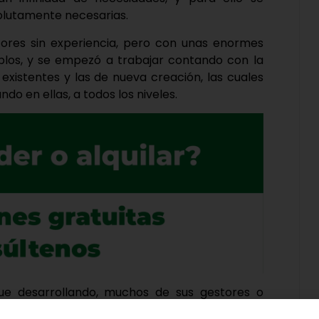
solutamente necesarias.
ores sin experiencia, pero con unas enormes
blos, y se empezó a trabajar contando con la
 existentes y las de nueva creación, las cuales
o en ellas, a todos los niveles.
ue desarrollando, muchos de sus gestores o
 su forma de vida que mejoraba en mucho a la