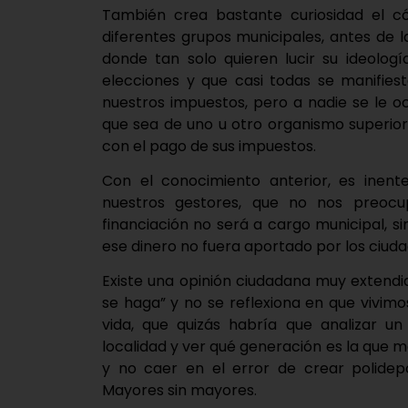
También crea bastante curiosidad el c
diferentes grupos municipales, antes de la
donde tan solo quieren lucir su ideolo
elecciones y que casi todas se manifies
nuestros impuestos, pero a nadie se le o
que sea de uno u otro organismo superio
con el pago de sus impuestos.
Con el conocimiento anterior, es inent
nuestros gestores, que no nos preocu
financiación no será a cargo municipal, s
ese dinero no fuera aportado por los ciud
Existe una opinión ciudadana muy extendi
se haga” y no se reflexiona en que vivim
vida, que quizás habría que analizar u
localidad y ver qué generación es la que 
y no caer en el error de crear polidep
Mayores sin mayores.