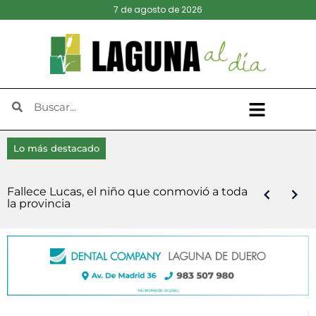
7 de agosto de 2026
Lo más destacado
Laguna de Duero, Tudela y La Cistérniga
Viana calienta motores para celebrar sus
El presidente de la Diputación refuerza la
Laguna abre las inscripciones este sábado
Las Veladas de Jazz arrancan en Boecillo
El Ejecutivo de Laguna de Duero niega
Diego Díez y Blanca Castaño se imponen
Fallece Lucas, el niño que conmovió a toda
Continúan abiertas las inscripciones para la
El Pleno de Diputación impulsa la
acuerdan un frente común de la mano de
fiestas en honor a la Virgen de la Asunción
estructura del equipo de Gobierno tras la
para su tradicional Carrera Pedestre Popular
con una noche cubana de la mano de
falta de transparencia y anuncia una
en la XI Carrera Popular de Viana
la provincia
15ª Carrera Nocturna a Pie de Boecillo
finalización de la Autovía del Duero
la Plataforma Oficial contra la Planta de
y San Roque
salida de Víctor Alonso Monge
‘Virgen del Villar’
Malecón 101
demanda contra el PSOE
Biometano