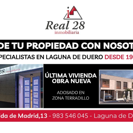
organiza una charla-taller sobre prevención por
. Bajo el título ‘Cómo prevenir la aparición de
n las cuerdas vocales en edades tempranas’, la
el próximo jueves 2 de diciembre en horario de
ida a todas las familias con hijos en la primera
ollan alteraciones en una o varias estructuras
ntaria, paladar…) por chuparse el dedo ó por el
 además de afectar al correcto desarrollo de
ecto desarrollo del habla. Por otro lado, cada
aparición de lesiones en las cuerdas vocales,
on el elevado volumen que los niños usan para