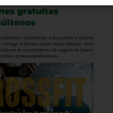
ha señalado, «es informar a los padres y madres
corregir a tiempo estos malos hábitos». Para
s colabora el Ayuntamiento de Laguna de Duero,
ctrónico psanjose@eikoala.es.