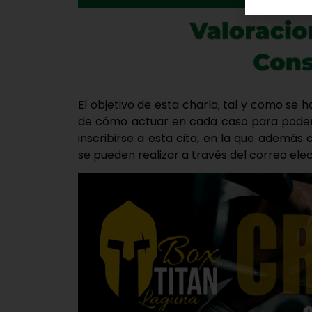
El objetivo de esta charla, tal y como se 
de cómo actuar en cada caso para poder 
inscribirse a esta cita, en la que ademá
se pueden realizar a través del correo ele