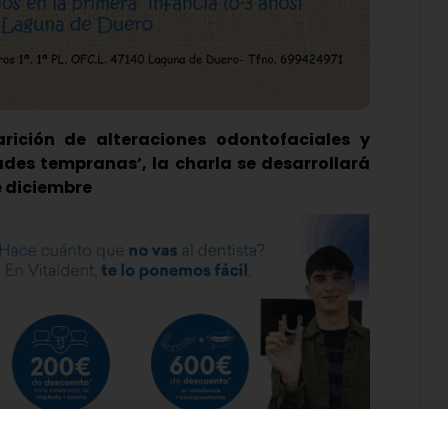
arición de alteraciones odontofaciales y
ades tempranas’, la charla se desarrollará
e diciembre