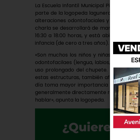
La Escuela Infantil Municipal Pinto Pinto 
parte de la logopeda lagunera Elena Conde
alteraciones odontofaciales y lesiones e
charla se desarrollará de manera online 
16:30 a 18:00 horas, y está abierta y dirig
infancia (de cero a tres años).
«Son muchos los niños y niñas que desarr
odontofacilaes (lengua, labios, arcada de
uso prolongado del chupete. Este hecho,
estas estructuras, también afecta al corr
día toma mayor importancia la temprana 
generalmente directamente relacionado c
hablar», apunta la logopeda.