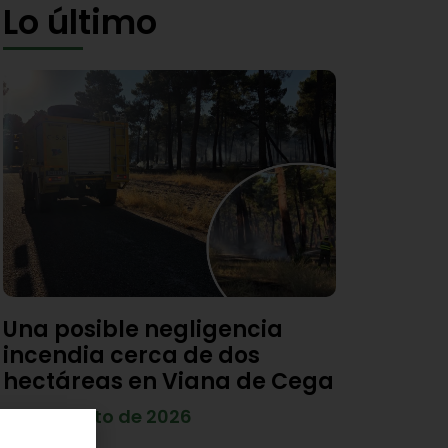
Lo último
Una posible negligencia
incendia cerca de dos
hectáreas en Viana de Cega
7 de agosto de 2026