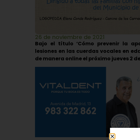
26 de noviembre de 2021
Bajo el título ‘Cómo prevenir la ap
lesiones en las cuerdas vocales en ed
de manera online el próximo jueves 2 d