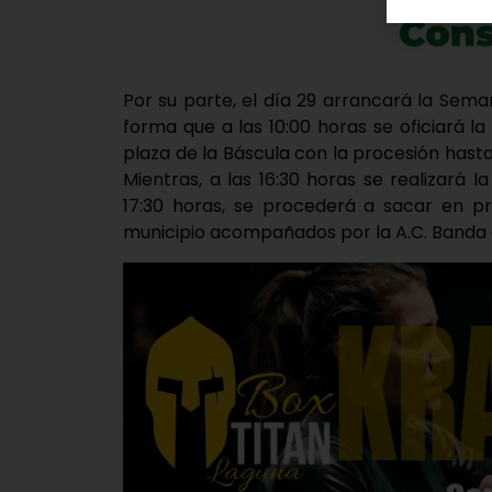
Por su parte, el día 29 arrancará la Sem
forma que a las 10:00 horas se oficiará l
plaza de la Báscula con la procesión hasta 
Mientras, a las 16:30 horas se realizará l
17:30 horas, se procederá a sacar en pr
municipio acompañados por la A.C. Banda 