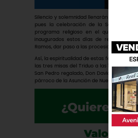
Silencio y solemnidad llenarán en las pró
pues la celebración de la Semana Sa
programa religioso en el que el Triduo
inaugurados estos días de recogimiento
Ramos, dar paso a las procesiones.
Así, la espiritualidad de estas fechas en 
las tres misas del Triduo a las 18:00 horas
San Pedro regalado, Don David Prieto; el 
párroco de la Asunción de Nuestra Señora