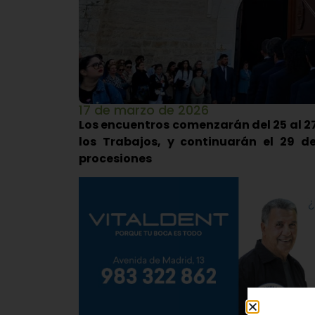
17 de marzo de 2026
Los encuentros comenzarán del 25 al 27
los Trabajos, y continuarán el 29 de
procesiones