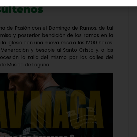
ana de Pasión con el Domingo de Ramos, de tal
a misa y posterior bendición de los ramos en la
la iglesia con una nueva misa a las 12:00 horas.
a Veneración y besapie al Santo Cristo y, a las
ocesión la talla del mismo por las calles del
de Música de Laguna.