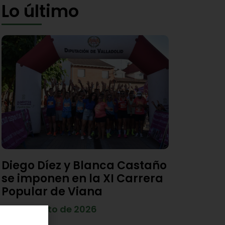
Lo último
Diego Díez y Blanca Castaño
se imponen en la XI Carrera
Popular de Viana
4 de agosto de 2026