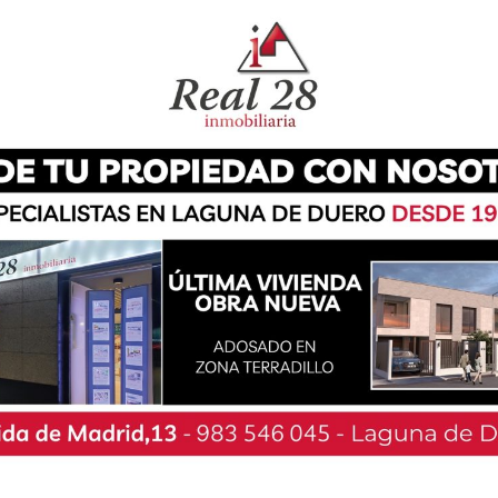
ximas semanas la localidad de Laguna de Duero,
nta comenzará la semana que viene con un
 del Santo Cristo de los Trabajos dará por
 y penitencia para, a partir del Domingo de
el municipio comenzará del 25 al 27 de marzo con
, presididas cada una de ellas por el párroco de
hermano de San Juan de Dios, Don Vicente; y el
, Don Jesús García, respectivamente.