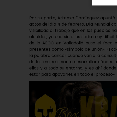
Por su parte, Artemio Domínguez apuntó 
actos del día 4 de febrero, Día Mundial co
visibilidad al trabajo que en los pueblos h
alcaldes, ya que sin ellos sería muy difícil 
de la AECC en Valladolid puso el foco e
presentes como «símbolo de unión». «Tod
la palabra cáncer cuando van a la consult
de las mujeres van a desarrollar cáncer a 
ellos y a todo su entorno, y es ahí donde
estar para apoyarles en todo el proceso».