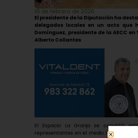
10 de febrero de 2026
El presidente de la Diputación ha desta
delegados locales en un acto que 
Domínguez, presidente de la AECC en V
Alberto Collantes
El Espacio La Granja se convirtió es
representantes en el medio rural de la A