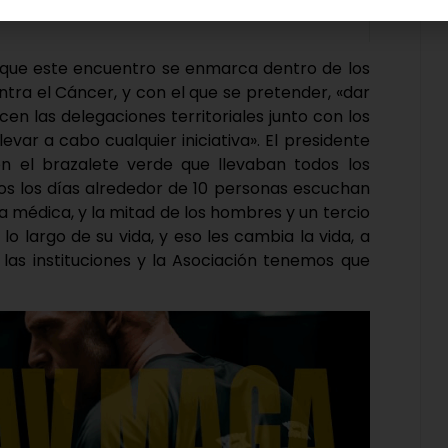
que este encuentro se enmarca dentro de los
ntra el Cáncer, y con el que se pretender, «dar
acen las delegaciones territoriales junto con los
llevar a cabo cualquier iniciativa». El presidente
n el brazalete verde que llevaban todos los
os los días alrededor de 10 personas escuchan
a médica, y la mitad de los hombres y un tercio
lo largo de su vida, y eso les cambia la vida, a
 las instituciones y la Asociación tenemos que