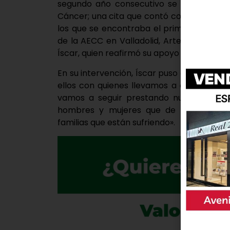
segundo año consecutivo se celebró el 
Cáncer; una cita que contó con la presenc
los que se encontraba el primer edil de V
de la AECC en Valladolid, Artemio Domíng
Íscar, quien reafirmó su apoyo con la asoci
En su intervención, Íscar puso en valor la 
ellos con quienes llevamos a cabo divers
vamos a seguir prestando nuestra ayud
hombres y mujeres que de manera sile
familias que están sufriendo».