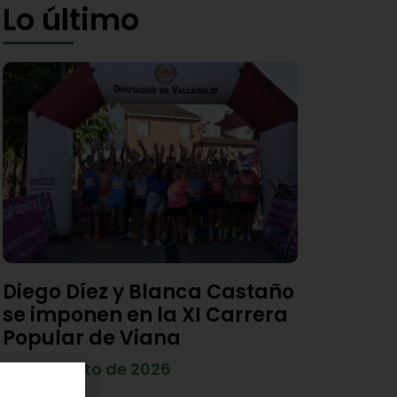
Lo último
Diego Díez y Blanca Castaño
se imponen en la XI Carrera
Popular de Viana
4 de agosto de 2026