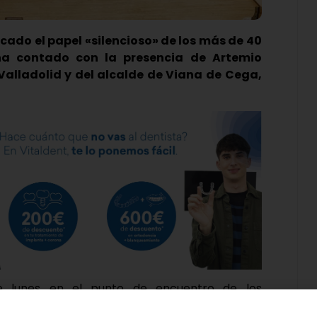
cado el papel «silencioso» de los más de 40
ha contado con la presencia de Artemio
alladolid y del alcalde de Viana de Cega,
te lunes en el punto de encuentro de los
sociación Española Contra el Cáncer, pues por