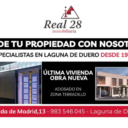
Encuentro de Delegaciones Locales Contra el
ia de los más de 40 delegados, alcaldes, entre
iana de Cega, Alberto Collantes, el presidente
uez, y el presidente de la Diputación Conrado
ación para seguir impulsando la investigación.
figura de los delegados del mundo rural, «es con
as políticas en conjunto y desde la Diputación
a y reconociendo la labor de los más de 40
nciosa colaboran con todas las personas y