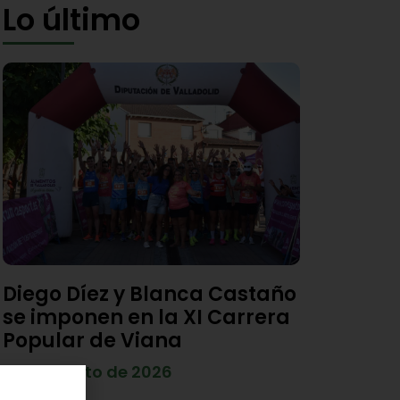
Lo último
Diego Díez y Blanca Castaño
se imponen en la XI Carrera
Popular de Viana
4 de agosto de 2026