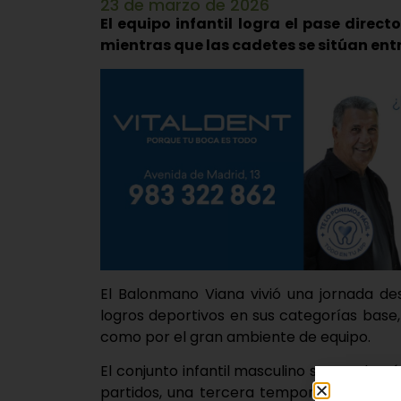
23 de marzo de 2026
El equipo infantil logra el pase direct
mientras que las cadetes se sitúan ent
El Balonmano Viana vivió una jornada d
logros deportivos en sus categorías base
como por el gran ambiente de equipo.
El conjunto infantil masculino se proclamó
partidos, una tercera temporada impecab