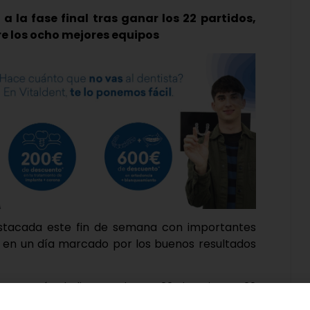
o a la fase final tras ganar los 22 partidos,
re los ocho mejores equipos
estacada este fin de semana con importantes
, en un día marcado por los buenos resultados
 campeón de liga tras lograr 22 victorias en 22
le, consiguiendo el pase directo a la fase de