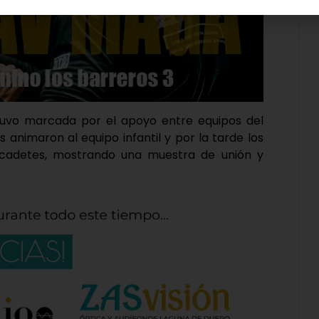
estuvo marcada por el apoyo entre equipos del
 animaron al equipo infantil y por la tarde los
s cadetes, mostrando una muestra de unión y