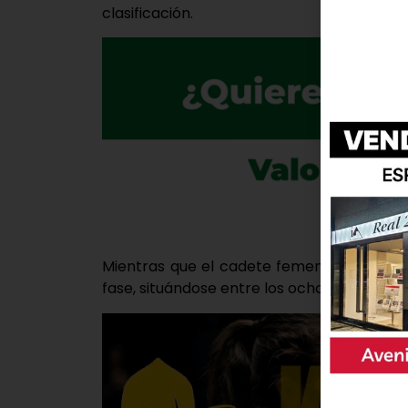
clasificación.
Mientras que el cadete femenino certificó
fase, situándose entre los ocho mejores eq