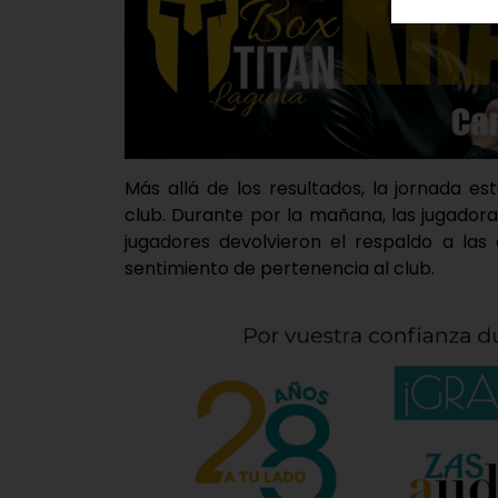
Más allá de los resultados, la jornada 
club. Durante por la mañana, las jugadoras
jugadores devolvieron el respaldo a la
sentimiento de pertenencia al club.