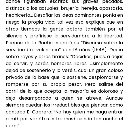
donde figuraban escritos sus graves pecados,
distintos a los actuales: brujería, herejía, apostasía,
hechicería… Desafiar las ideas dominantes ponía en
riesgo la propia vida; tal vez eso explique que en
otros tiempos la gente optara también por el
silencio y prefiriese la servidumbre a la libertad.
Etienne de la Boetie escribió su “Discurso sobre la
servidumbre voluntaria” con 18 años (1548). Decía
sobre reyes y otros tiranos: “Decidíos, pues, a dejar
de servir, y seréis hombres libres; …simplemente
dejad de sostenerlo y lo veréis, cual un gran coloso
privado de la base que lo sostiene, desplomarse y
romperse por su propio peso”. Pero salirse del
carril de lo que acepta la mayoría es doloroso y
deja desamparado a quien se atreve. Aunque
siempre quedan los irreductibles que piensan como
cantaba El Cabrero: “No hay quien me haga entrar
a mí/ por vereítas estrechas/ siendo tan ancho el
carril”.