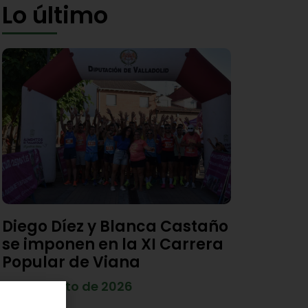
Lo último
Diego Díez y Blanca Castaño
se imponen en la XI Carrera
Popular de Viana
4 de agosto de 2026