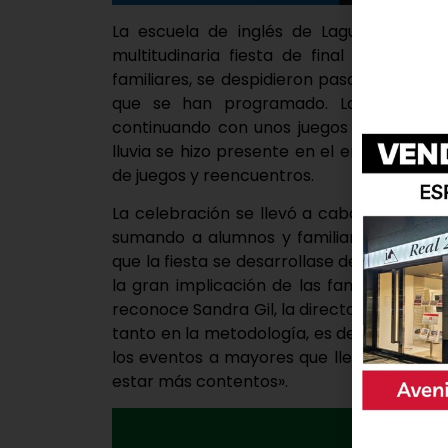
La escuela de inglés de Laguna de Due
multitudinaria fiesta de final de curso
familiares, se despidieron pasando una tar
que se han programado. La fiesta arr
continuando con unos juegos que duraron
lluvia se hizo presente en el encuentro, l
de juegos y reencuentros.
La celebración se llevó a cabo en la Fin
sumando a alumnos y familiares, propic
que la fiesta se desarrollase de manera 
la gran implicación de las familias tant
reconoce Sandra Gil, la directora del cent
tanto en la metodología, es decir, en el d
los eventos a mayores que llevamos a ca
estar más contentos».