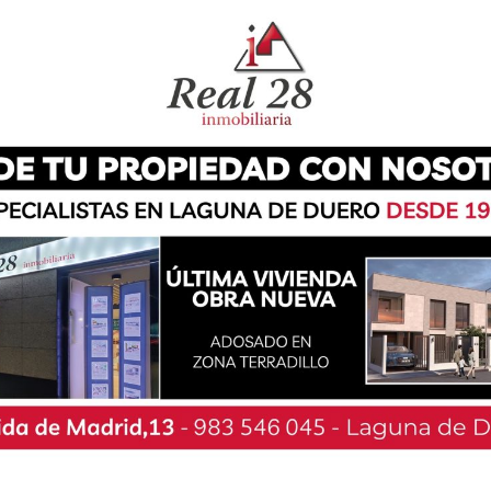
ro Kids & Us llevó a cabo este viernes una
, en la que los alumnos, acompañados de sus
de divertida gracias a los juegos y actividades
ancó a las 17:15 horas con un fotomatón,
 hasta la hora de la merienda. Pese a que la
os niños y niñas pudieron disfrutar de una tarde
ca Tres Jotas, a la que acudieron 834 personas
iando un ambiente de comunidad que permitió
inmejorable. Este ambiente tan bueno se debe a
o con el centro como con sus hijos. Tal y como
ro en Laguna de Duero, «son familias implicadas
ía a día del aprendizaje de sus peques, como en
bo», para acabar subrayando que «no podrían