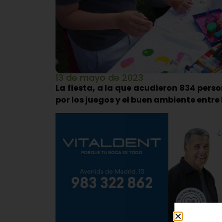
13 de mayo de 2023
La fiesta, a la que acudieron 834 pers
por los juegos y el buen ambiente entre