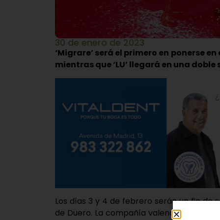
30 de enero de 2023
‘Migrare’ será el primero en ponerse en
mientras que ‘LU’ llegará en una doble
Los días 3 y 4 de febrero serán un fin d
de Duero. La compañía valenciana presen