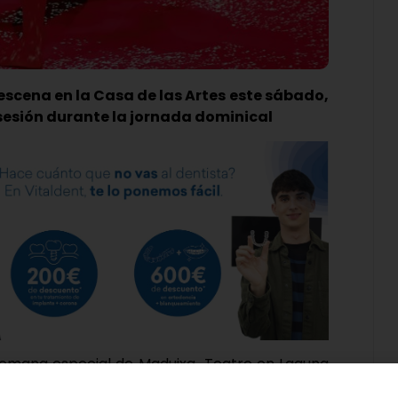
 escena en la Casa de las Artes este sábado,
 sesión durante la jornada dominical
e semana especial de Maduixa Teatre en Laguna
tará en la Casa de las Artes dos espectáculos