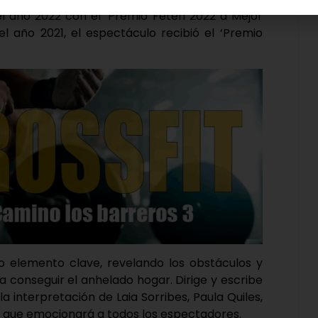
el año 2022 con el ‘Premio Fetén 2022 a Mejor
l año 2021, el espectáculo recibió el ‘Premio
 elemento clave, revelando los obstáculos y
ra conseguir el anhelado hogar. Dirige y escribe
a interpretación de Laia Sorribes, Paula Quiles,
ia que emocionará a todos los espectadores.