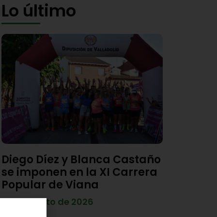
Lo último
Diego Díez y Blanca Castaño
se imponen en la XI Carrera
Popular de Viana
4 de agosto de 2026