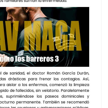
s familiares sufrían la enfermedad.
ial de sanidad, el doctor Román García Durán,
s drásticas para frenar los contagios. Así,
ara aislar a los enfermos, comenzó la limpieza
pido de fallecidos, sin velatorio. Paralelamente
as, suprimiéndose los paseos dominicales y
o nocturno permanente. También se recomendó
ieron las reuniones y aglomeraciones públicas,