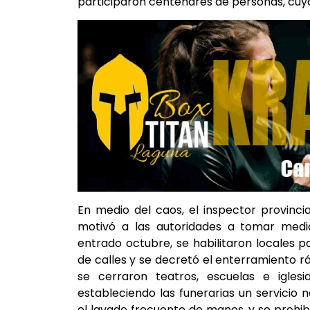
participaron centenares de personas, cuyo
En medio del caos, el inspector provinc
motivó a las autoridades a tomar medida
entrado octubre, se habilitaron locales p
de calles y se decretó el enterramiento rá
se cerraron teatros, escuelas e iglesi
estableciendo las funerarias un servici
el lavado frecuente de manos, y se prohib