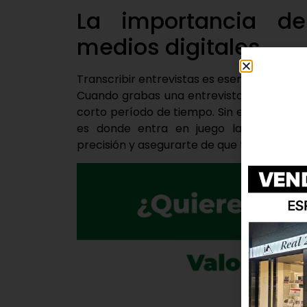
La importancia de
medios digitales
Transcribir entrevistas es esencial para ma
Cuando grabas una entrevista, capturas u
corto período de tiempo. Sin embargo, re
es donde entra en juego la transcripci
precisión y asegurarte de que todo lo que 