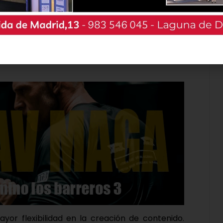
io a texto online
, ahorras tiempo y recursos
areas importantes en tu medio digital. Esto no
 que también aumenta la productividad general
ntas precisas y confiables para llevar a cabo
yor flexibilidad en la creación de contenido.