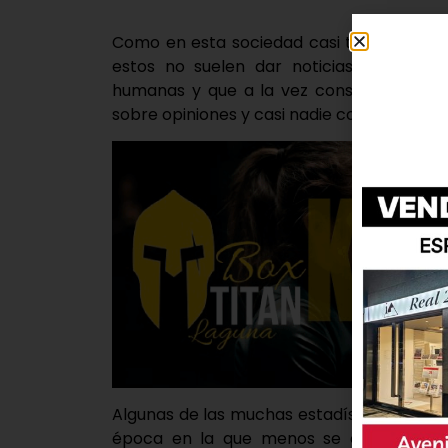
Como en esta sociedad casi todo depende 
estos no suelen dar noticias, sino opi
humanas y que a la vez consuman lo que 
sobre opiniones y casi nadie conoce la real
Algunas de las muchas estadísticas que se 
época en la que menos se conversa y