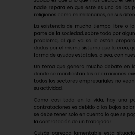
Sabido es que a lo que más dedica el tie
nadie repara en que este es uno de los 
religiones como milmillonarios, en sus difer
La existencia de mucho tiempo libre o la
parte de la sociedad, sobre todo por algu
problema, al que ya se le están prepara
dadas por el mismo sistema que lo creó, 
forma de ayudas estatales, o sea, con nues
Un tema que genera mucho debate en la so
donde se manifiestan las aberraciones ex
todos los sectores empresariales no vean
su actividad.
Como casi todo en la vida, hay una pa
contrataciones es debido a los bajos sala
se debe tener solo en cuenta lo que se pag
la contratación de un trabajador.
Quizás parezca lamentable esta situació