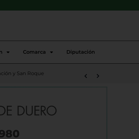
n
Comarca
Diputación
s la salida de Víctor Alonso
unción y San Roque
llo
opular ‘Virgen del Villar’
 Malecón 101
demanda contra el PSOE