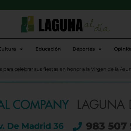
Cultura
Educación
Deportes
Opinió
putación refuerza la estructura del equipo de Gobierno tra
ia incendia cerca de dos hectáreas en Viana de Cega
astaño se imponen en la XI Carrera Popular de Viana
 para celebrar sus fiestas en honor a la Virgen de la As
 que conmovió a toda la provincia
 inscripciones para la 15ª Carrera Nocturna a Pie de Boeci
 impulsa la finalización de la Autovía del Duero
pciones este sábado para su tradicional Carrera Pedestre P
rrancan en Boecillo con una noche cubana de la mano de
a de Duero niega falta de transparencia y anuncia una 